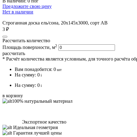
В наличии: 0 пог
Предложите свою цену
Нет в наличии
Строганная доска ель/сона, 20х145х3000, сорт АВ
3 ₽
Рассчитать количество
2
Площадь поверхности, м
рассчитать
* Расчёт количества является условным, для точного расчёта о
Вам понадобится:
0
шт
На сумму:
0
i
На сумму:
0
i
в корзину
100% натуральный материал
Экспортное качество
Идеальная геометрия
Гарантия лучшей цены