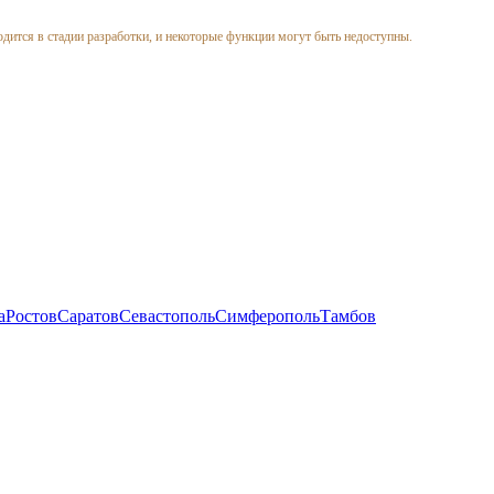
одится в стадии разработки, и некоторые функции могут быть недоступны.
а
Ростов
Саратов
Севастополь
Симферополь
Тамбов