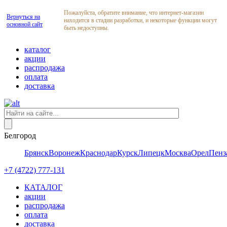
Пожалуйста, обратите внимание, что интернет-магазин
Вернуться на
находится в стадии разработки, и некоторые функции могут
основной сайт
быть недоступны.
каталог
акции
распродажа
оплата
доставка
Белгород
Брянск
Воронеж
Краснодар
Курск
Липецк
Москва
Орел
Пенз
+7 (4722) 777-131
КАТАЛОГ
акции
распродажа
оплата
доставка