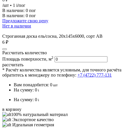
/шт
• 1
i
/пог
В наличии:
0 пог
В наличии: 0 пог
Предложите свою цену
Нет в наличии
Строганная доска ель/сосна, 20х145х6000, сорт АВ
6 ₽
Рассчитать количество
2
Площадь поверхности, м
рассчитать
* Расчёт количества является условным, для точного расчёта
обратитесь к менеджеру по телефону:
+7 (4722) 777-131
Вам понадобится:
0
шт
На сумму:
0
i
На сумму:
0
i
в корзину
100% натуральный материал
Экспортное качество
Идеальная геометрия