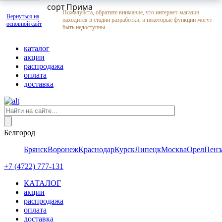
сорт Прима
Пожалуйста, обратите внимание, что интернет-магазин
Вернуться на
находится в стадии разработки, и некоторые функции могут
основной сайт
быть недоступны.
каталог
акции
распродажа
оплата
доставка
Белгород
Брянск
Воронеж
Краснодар
Курск
Липецк
Москва
Орел
Пенз
+7 (4722) 777-131
КАТАЛОГ
акции
распродажа
оплата
доставка