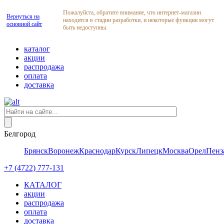
Пожалуйста, обратите внимание, что интернет-магазин
Вернуться на
находится в стадии разработки, и некоторые функции могут
основной сайт
быть недоступны.
каталог
акции
распродажа
оплата
доставка
Белгород
Брянск
Воронеж
Краснодар
Курск
Липецк
Москва
Орел
Пенз
+7 (4722) 777-131
КАТАЛОГ
акции
распродажа
оплата
доставка