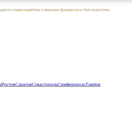
одится в стадии разработки, и некоторые функции могут быть недоступны.
а
Ростов
Саратов
Севастополь
Симферополь
Тамбов