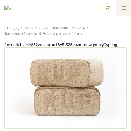
Склады
Каталог
Прочее
Топливные брикеты
Топливные брикеты RUF светлые, упак. 10 кг.
/upload/iblock/882/xsfaurnu16y5t528vnzmreowgmmly0yp.jpg