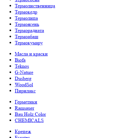
Термолиственница
Термокедр
Термолипа
Термоясень
Терморадиата
Термоабаш
Термокумару
Масла и краски
Biofa
Teknos
G-Nature
Dusberg
WoodSol
Пирилакс
Герметики
Ramsauer
Bau Holz Color
CHEMICALS
Крепеж
Evrotec