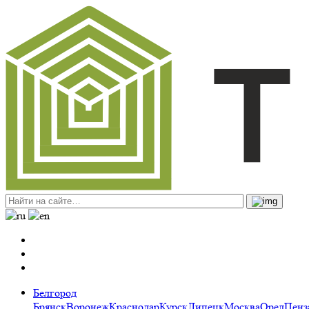
Белгород
Брянск
Воронеж
Краснодар
Курск
Липецк
Москва
Орел
Пенз