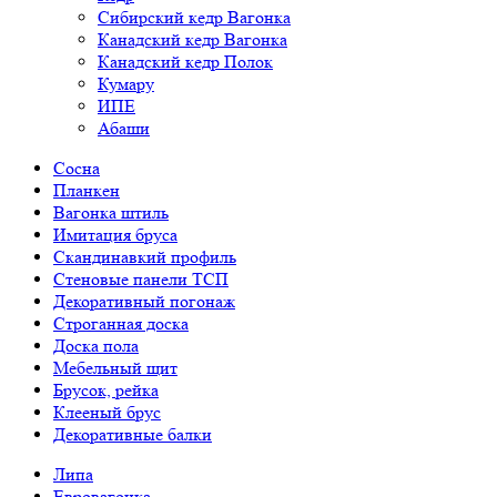
Сибирский кедр Вагонка
Канадский кедр Вагонка
Канадский кедр Полок
Кумару
ИПЕ
Абаши
Сосна
Планкен
Вагонка штиль
Имитация бруса
Скандинавкий профиль
Стеновые панели ТСП
Декоративный погонаж
Строганная доска
Доска пола
Мебельный щит
Брусок, рейка
Клееный брус
Декоративные балки
Липа
Евровагонка