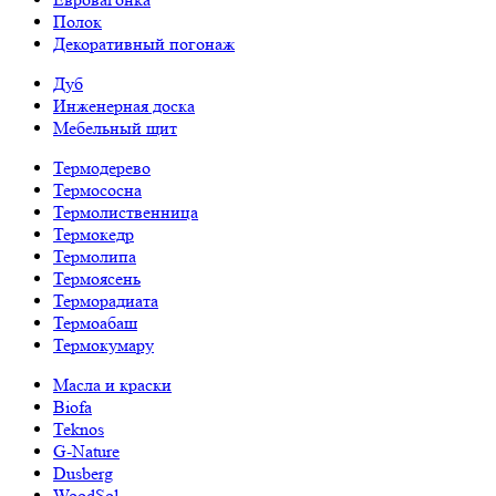
Полок
Декоративный погонаж
Дуб
Инженерная доска
Мебельный щит
Термодерево
Термососна
Термолиственница
Термокедр
Термолипа
Термоясень
Терморадиата
Термоабаш
Термокумару
Масла и краски
Biofa
Teknos
G-Nature
Dusberg
WoodSol