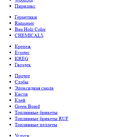
Пирилакс
Герметики
Ramsauer
Bau Holz Color
CHEMICALS
Крепеж
Evrotec
KREG
Гвоздек
Прочее
Слэбы
Эпоксидная смола
Кисти
Клей
Green Board
Топливные брикеты
Топливные брикеты RUF
Топливные пеллеты
Услуги