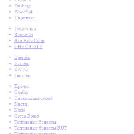
Dusberg
WoodSol
Пирилакс
Герметики
Ramsauer
Bau Holz Color
CHEMICALS
Крепеж
Evrotec
KREG
Гвоздек
Прочее
Слэбы
Эпоксидная смола
Кисти
Клей
Green Board
Топливные брикеты
Топливные брикеты RUF
Топливные пеллеты