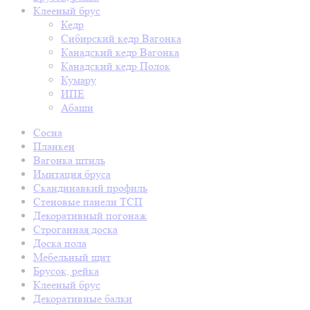
Клееный брус
Кедр
Сибирский кедр Вагонка
Канадский кедр Вагонка
Канадский кедр Полок
Кумару
ИПЕ
Абаши
Сосна
Планкен
Вагонка штиль
Имитация бруса
Скандинавкий профиль
Стеновые панели ТСП
Декоративный погонаж
Строганная доска
Доска пола
Мебельный щит
Брусок, рейка
Клееный брус
Декоративные балки