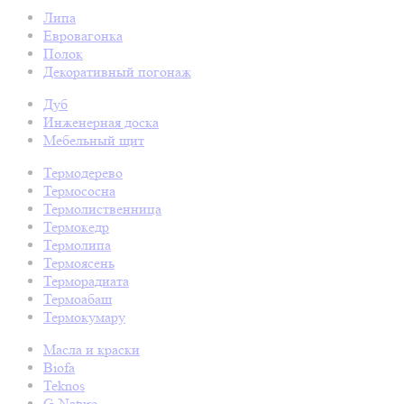
Липа
Евровагонка
Полок
Декоративный погонаж
Дуб
Инженерная доска
Мебельный щит
Термодерево
Термососна
Термолиственница
Термокедр
Термолипа
Термоясень
Терморадиата
Термоабаш
Термокумару
Масла и краски
Biofa
Teknos
G-Nature