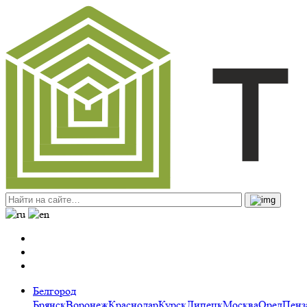
Белгород
Брянск
Воронеж
Краснодар
Курск
Липецк
Москва
Орел
Пенз