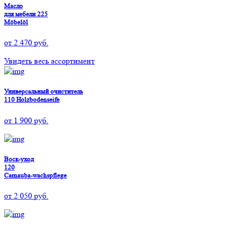
Масло
для мебели 225
Möbelöl
от
2 470
руб.
Увидеть весь ассортимент
Универсальный очиститель
110 Holzbodenseife
от
1 900
руб.
Воск-уход
120
Carnauba-wachspflege
от
2 050
руб.