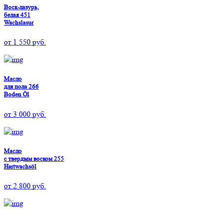
Воск-лазурь,
белая 451
Wachslasur
от
1 550
руб.
Масло
для пола 266
Boden Öl
от
3 000
руб.
Масло
с твердым воском 255
Hartwachsöl
от
2 800
руб.