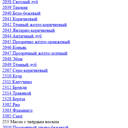
2038 Светлый дуб
2039 Тициан
2040 Бело-бежевый
2041 Коричневый
2042 Тёмный желто-коричневый
2043 Янтарно-коричневый
2044 Античный дуб
2045 Прозрачно жёлто-оранжевый
2046 Коньяк
2047 Прозрачный жёлто-зелёный
2048 Эбен
2049 Тёмный дуб
2307 Серо-коричневый
2310 Кедр
2311 Капучино
2312 Бренди
2314 Травяной
2328 Берёза
3302 Рио
3303 Фламинго
3305 Смог
255 Масло с твёрдым воском
2010 Прозрачный тёмно-бежевый