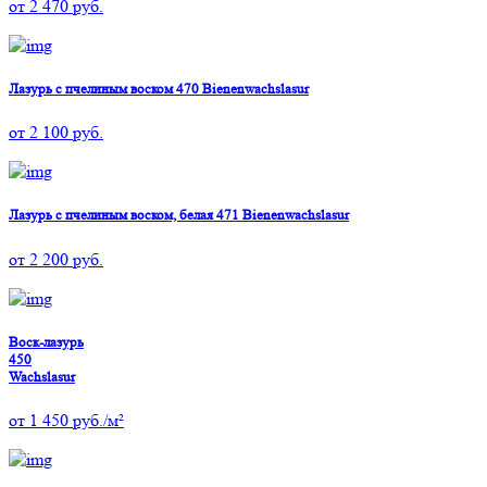
от
2 470
руб.
Лазурь с пчелиным воском 470 Bienenwachslasur
от
2 100
руб.
Лазурь с пчелиным воском, белая 471 Bienenwachslasur
от
2 200
руб.
Воск-лазурь
450
Wachslasur
от
1 450
руб./м²