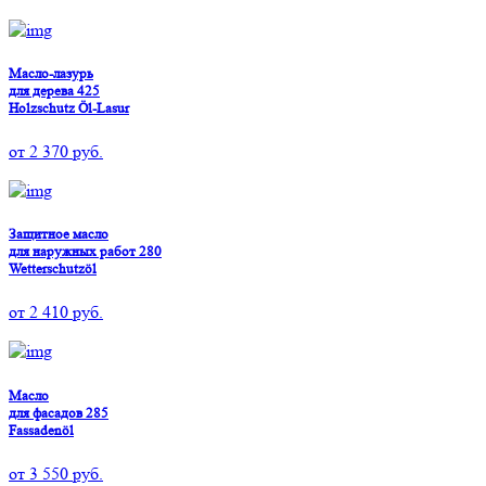
Масло-лазурь
для дерева 425
Holzschutz Öl-Lasur
от
2 370
руб.
Защитное масло
для наружных работ 280
Wetterschutzöl
от
2 410
руб.
Масло
для фасадов 285
Fassadenöl
от
3 550
руб.