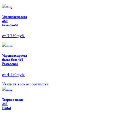
Укрывная краска
460
Fassadenöl
от
3 750
руб.
Укрывная краска
белая база 461
Fassadenöl
от
4 150
руб.
Увидеть весь ассортимент
Твердое масло
245
Hartöl