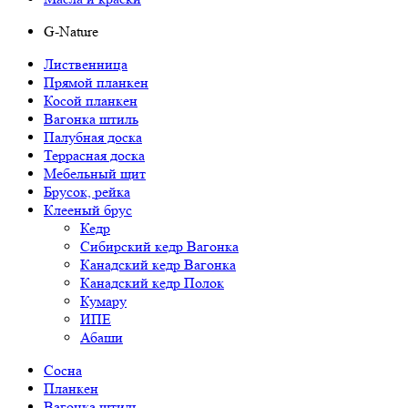
G-Nature
Лиственница
Прямой планкен
Косой планкен
Вагонка штиль
Палубная доска
Террасная доска
Мебельный щит
Брусок, рейка
Клееный брус
Кедр
Сибирский кедр Вагонка
Канадский кедр Вагонка
Канадский кедр Полок
Кумару
ИПЕ
Абаши
Сосна
Планкен
Вагонка штиль