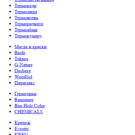
Термокедр
Термолипа
Термоясень
Терморадиата
Термоабаш
Термокумару
Масла и краски
Biofa
Teknos
G-Nature
Dusberg
WoodSol
Пирилакс
Герметики
Ramsauer
Bau Holz Color
CHEMICALS
Крепеж
Evrotec
KREG