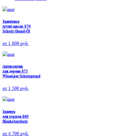
Защитное
грунт-масло 870
Schutz Grund-Öl
от
1 800
руб.
Антисептик
для дерева 875
Wässriger Schutzgrund
от
1 500
руб.
Защита
для торцов 860
Hirnholzschutz
от
4 700
руб.