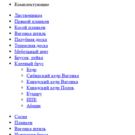
Комплектующие
Лиственница
Прямой планкен
Косой планкен
Вагонка штиль
Палубная доска
Террасная доска
Мебельный щит
Брусок, рейка
Клееный брус
Кедр
Сибирский кедр Вагонка
Канадский кедр Вагонка
Канадский кедр Полок
Кумару
ИПЕ
Абаши
Сосна
Планкен
Вагонка штиль
Имитация бруса