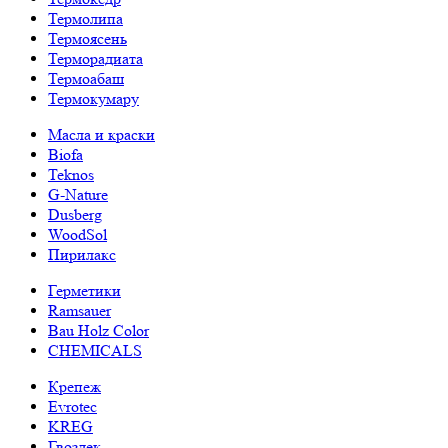
Термолипа
Термоясень
Терморадиата
Термоабаш
Термокумару
Масла и краски
Biofa
Teknos
G-Nature
Dusberg
WoodSol
Пирилакс
Герметики
Ramsauer
Bau Holz Color
CHEMICALS
Крепеж
Evrotec
KREG
Гвоздек