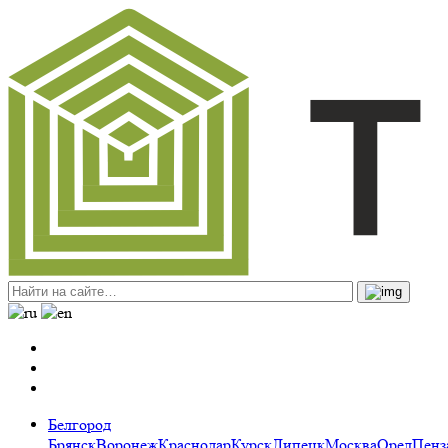
Белгород
Брянск
Воронеж
Краснодар
Курск
Липецк
Москва
Орел
Пенз