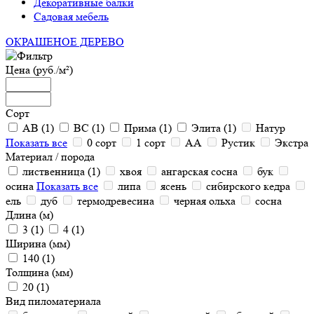
Декоративные балки
Садовая мебель
ОКРАШЕНОЕ ДЕРЕВО
Цена (руб./м²)
Сорт
АВ (
1
)
ВС (
1
)
Прима (
1
)
Элита (
1
)
Натур
Показать все
0 сорт
1 сорт
АА
Рустик
Экстра
Материал / порода
лиственница (
1
)
хвоя
ангарская сосна
бук
осина
Показать все
липа
ясень
сибирского кедра
ель
дуб
термодревесина
черная ольха
сосна
Длина (м)
3 (
1
)
4 (
1
)
Ширина (мм)
140 (
1
)
Толщина (мм)
20 (
1
)
Вид пиломатериала