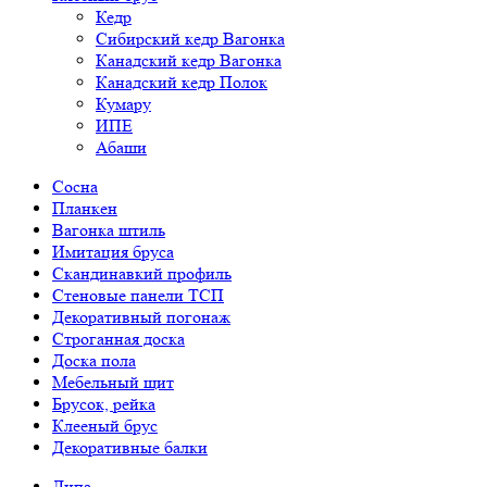
Кедр
Сибирский кедр Вагонка
Канадский кедр Вагонка
Канадский кедр Полок
Кумару
ИПЕ
Абаши
Сосна
Планкен
Вагонка штиль
Имитация бруса
Скандинавкий профиль
Стеновые панели ТСП
Декоративный погонаж
Строганная доска
Доска пола
Мебельный щит
Брусок, рейка
Клееный брус
Декоративные балки
Липа