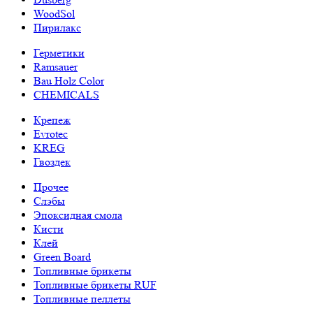
WoodSol
Пирилакс
Герметики
Ramsauer
Bau Holz Color
CHEMICALS
Крепеж
Evrotec
KREG
Гвоздек
Прочее
Слэбы
Эпоксидная смола
Кисти
Клей
Green Board
Топливные брикеты
Топливные брикеты RUF
Топливные пеллеты