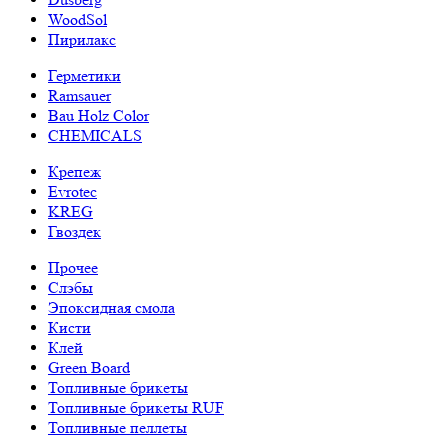
WoodSol
Пирилакс
Герметики
Ramsauer
Bau Holz Color
CHEMICALS
Крепеж
Evrotec
KREG
Гвоздек
Прочее
Слэбы
Эпоксидная смола
Кисти
Клей
Green Board
Топливные брикеты
Топливные брикеты RUF
Топливные пеллеты