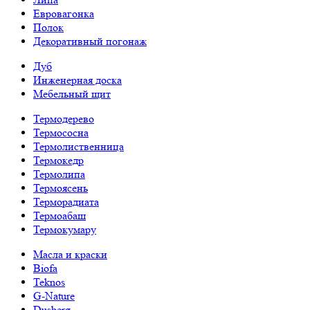
Евровагонка
Полок
Декоративный погонаж
Дуб
Инженерная доска
Мебельный щит
Термодерево
Термососна
Термолиственница
Термокедр
Термолипа
Термоясень
Терморадиата
Термоабаш
Термокумару
Масла и краски
Biofa
Teknos
G-Nature
Dusberg