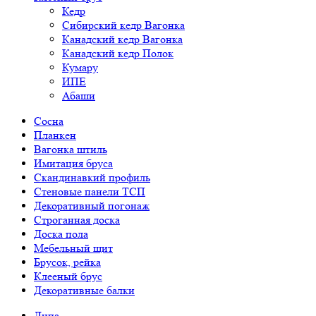
Кедр
Сибирский кедр Вагонка
Канадский кедр Вагонка
Канадский кедр Полок
Кумару
ИПЕ
Абаши
Сосна
Планкен
Вагонка штиль
Имитация бруса
Скандинавкий профиль
Стеновые панели ТСП
Декоративный погонаж
Строганная доска
Доска пола
Мебельный щит
Брусок, рейка
Клееный брус
Декоративные балки
Липа