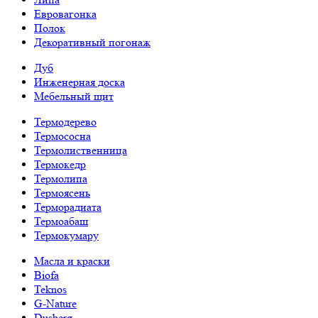
Евровагонка
Полок
Декоративный погонаж
Дуб
Инженерная доска
Мебельный щит
Термодерево
Термососна
Термолиственница
Термокедр
Термолипа
Термоясень
Терморадиата
Термоабаш
Термокумару
Масла и краски
Biofa
Teknos
G-Nature
Dusberg