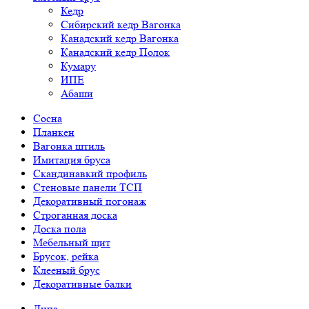
Кедр
Сибирский кедр Вагонка
Канадский кедр Вагонка
Канадский кедр Полок
Кумару
ИПЕ
Абаши
Сосна
Планкен
Вагонка штиль
Имитация бруса
Скандинавкий профиль
Стеновые панели ТСП
Декоративный погонаж
Строганная доска
Доска пола
Мебельный щит
Брусок, рейка
Клееный брус
Декоративные балки
Липа