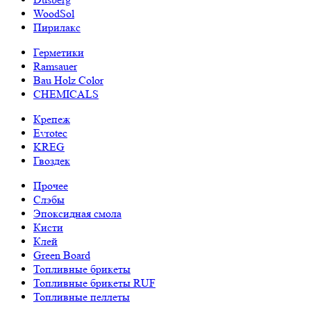
WoodSol
Пирилакс
Герметики
Ramsauer
Bau Holz Color
CHEMICALS
Крепеж
Evrotec
KREG
Гвоздек
Прочее
Слэбы
Эпоксидная смола
Кисти
Клей
Green Board
Топливные брикеты
Топливные брикеты RUF
Топливные пеллеты