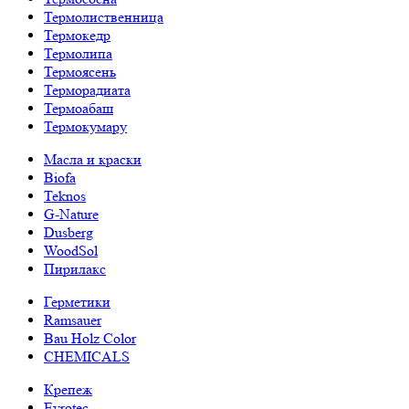
Термолиственница
Термокедр
Термолипа
Термоясень
Терморадиата
Термоабаш
Термокумару
Масла и краски
Biofa
Teknos
G-Nature
Dusberg
WoodSol
Пирилакс
Герметики
Ramsauer
Bau Holz Color
CHEMICALS
Крепеж
Evrotec