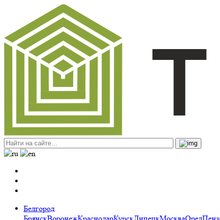
Белгород
Брянск
Воронеж
Краснодар
Курск
Липецк
Москва
Орел
Пенз