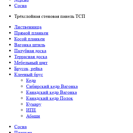
Сосна
Трёхслойная стеновая панель ТСП
Лиственница
Прямой планкен
Косой планкен
Вагонка штиль
Палубная доска
Террасная доска
Мебельный щит
Брусок, рейка
Клееный брус
Кедр
Сибирский кедр Вагонка
Канадский кедр Вагонка
Канадский кедр Полок
Кумару
ИПЕ
Абаши
Сосна
Планкен