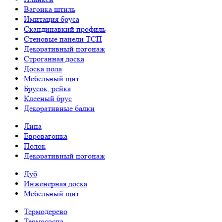
Вагонка штиль
Имитация бруса
Скандинавкий профиль
Стеновые панели ТСП
Декоративный погонаж
Строганная доска
Доска пола
Мебельный щит
Брусок, рейка
Клееный брус
Декоративные балки
Липа
Евровагонка
Полок
Декоративный погонаж
Дуб
Инженерная доска
Мебельный щит
Термодерево
Термососна