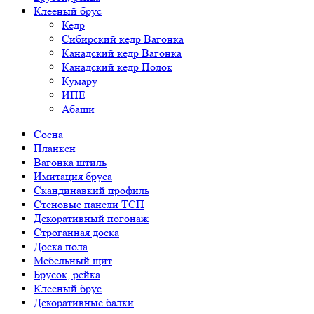
Клееный брус
Кедр
Сибирский кедр Вагонка
Канадский кедр Вагонка
Канадский кедр Полок
Кумару
ИПЕ
Абаши
Сосна
Планкен
Вагонка штиль
Имитация бруса
Скандинавкий профиль
Стеновые панели ТСП
Декоративный погонаж
Строганная доска
Доска пола
Мебельный щит
Брусок, рейка
Клееный брус
Декоративные балки