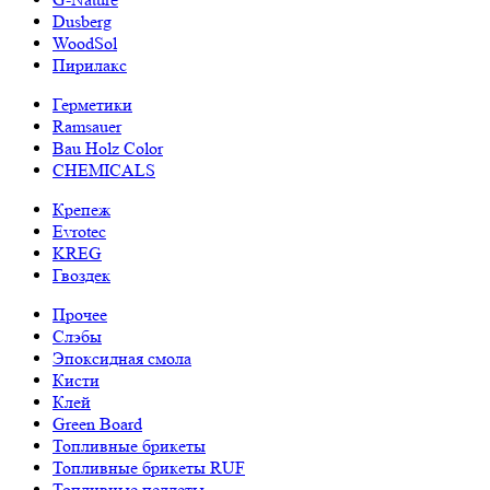
Dusberg
WoodSol
Пирилакс
Герметики
Ramsauer
Bau Holz Color
CHEMICALS
Крепеж
Evrotec
KREG
Гвоздек
Прочее
Слэбы
Эпоксидная смола
Кисти
Клей
Green Board
Топливные брикеты
Топливные брикеты RUF
Топливные пеллеты