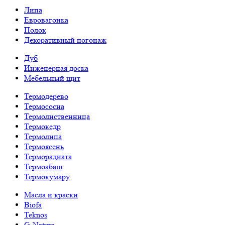
Липа
Евровагонка
Полок
Декоративный погонаж
Дуб
Инженерная доска
Мебельный щит
Термодерево
Термососна
Термолиственница
Термокедр
Термолипа
Термоясень
Терморадиата
Термоабаш
Термокумару
Масла и краски
Biofa
Teknos
G-Nature