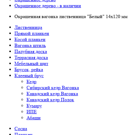
Окрашенное дерево - в наличии
Окрашенная вагонка лиственница "Белый" 14х120 мм
Лиственница
Прямой планкен
Косой планкен
Вагонка штиль
Палубная доска
Террасная доска
Мебельный щит
Брусок, рейка
Клееный брус
Кедр
Сибирский кедр Вагонка
Канадский кедр Вагонка
Канадский кедр Полок
Кумару
ИПЕ
Абаши
Сосна
Планкен