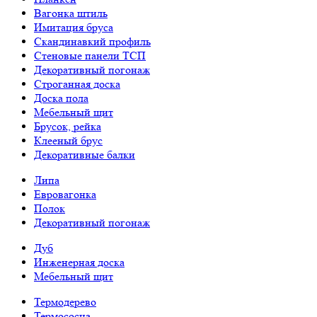
Вагонка штиль
Имитация бруса
Скандинавкий профиль
Стеновые панели ТСП
Декоративный погонаж
Строганная доска
Доска пола
Мебельный щит
Брусок, рейка
Клееный брус
Декоративные балки
Липа
Евровагонка
Полок
Декоративный погонаж
Дуб
Инженерная доска
Мебельный щит
Термодерево
Термососна