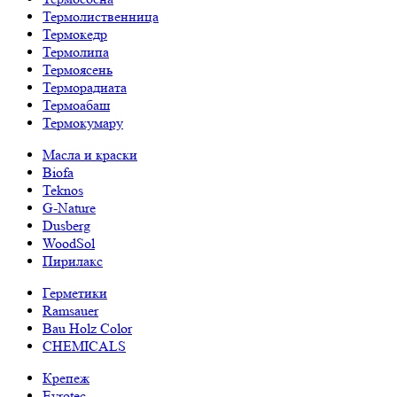
Термолиственница
Термокедр
Термолипа
Термоясень
Терморадиата
Термоабаш
Термокумару
Масла и краски
Biofa
Teknos
G-Nature
Dusberg
WoodSol
Пирилакс
Герметики
Ramsauer
Bau Holz Color
CHEMICALS
Крепеж
Evrotec