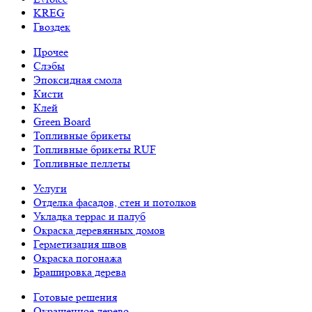
KREG
Гвоздек
Прочее
Слэбы
Эпоксидная смола
Кисти
Клей
Green Board
Топливные брикеты
Топливные брикеты RUF
Топливные пеллеты
Услуги
Отделка фасадов, стен и потолков
Укладка террас и палуб
Окраска деревянных домов
Герметизация швов
Окраска погонажа
Брашировка дерева
Готовые решения
Окрашенное дерево