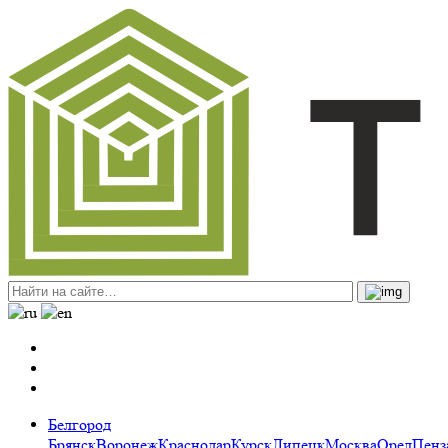
Белгород
Брянск
Воронеж
Краснодар
Курск
Липецк
Москва
Орел
Пенз