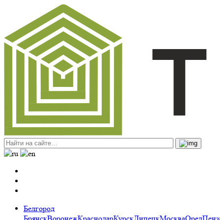
Белгород
Брянск
Воронеж
Краснодар
Курск
Липецк
Москва
Орел
Пенз