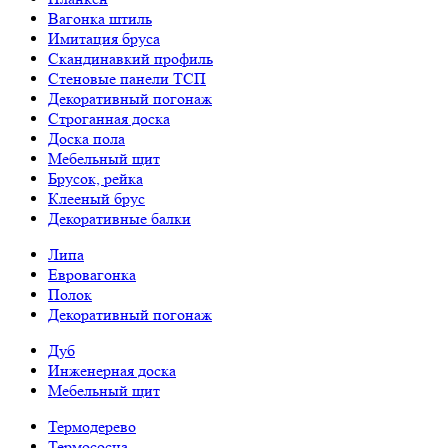
Вагонка штиль
Имитация бруса
Скандинавкий профиль
Стеновые панели ТСП
Декоративный погонаж
Строганная доска
Доска пола
Мебельный щит
Брусок, рейка
Клееный брус
Декоративные балки
Липа
Евровагонка
Полок
Декоративный погонаж
Дуб
Инженерная доска
Мебельный щит
Термодерево
Термососна