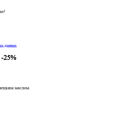
ие!
ых данных
 -25%
мецким маслом.