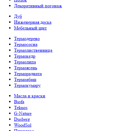
Декоративный погонаж
Дуб
Инженерная доска
Мебельный щит
Термодерево
Термососна
Термолиственница
Термокедр
Термолипа
Термоясень
Терморадиата
Термоабаш
Термокумару
Масла и краски
Biofa
Teknos
G-Nature
Dusberg
WoodSol
Пирилакс