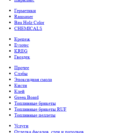
Герметики
Ramsauer
Bau Holz Color
CHEMICALS
Крепеж
Evrotec
KREG
Гвоздек
Прочее
Слэбы
Эпоксидная смола
Кисти
Клей
Green Board
Топливные брикеты
Топливные брикеты RUF
Топливные пеллеты
Услуги
Отделка фасадов, стен и потолков