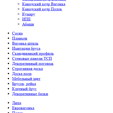
Канадский кедр Вагонка
Канадский кедр Полок
Кумару
ИПЕ
Абаши
Сосна
Планкен
Вагонка штиль
Имитация бруса
Скандинавкий профиль
Стеновые панели ТСП
Декоративный погонаж
Строганная доска
Доска пола
Мебельный щит
Брусок, рейка
Клееный брус
Декоративные балки
Липа
Евровагонка
Полок