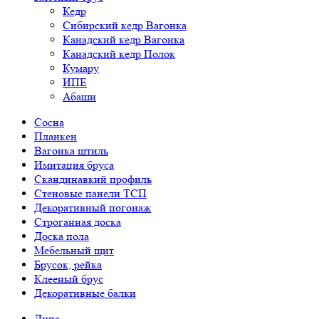
Кедр
Сибирский кедр Вагонка
Канадский кедр Вагонка
Канадский кедр Полок
Кумару
ИПЕ
Абаши
Сосна
Планкен
Вагонка штиль
Имитация бруса
Скандинавкий профиль
Стеновые панели ТСП
Декоративный погонаж
Строганная доска
Доска пола
Мебельный щит
Брусок, рейка
Клееный брус
Декоративные балки
Липа