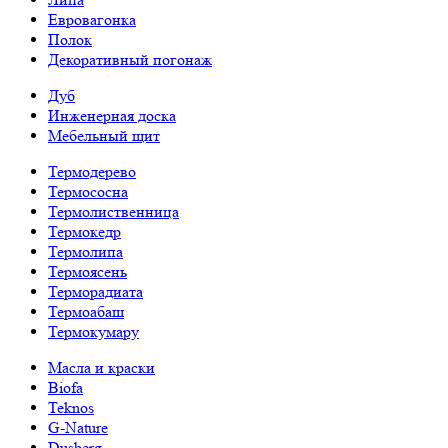
Евровагонка
Полок
Декоративный погонаж
Дуб
Инженерная доска
Мебельный щит
Термодерево
Термососна
Термолиственница
Термокедр
Термолипа
Термоясень
Терморадиата
Термоабаш
Термокумару
Масла и краски
Biofa
Teknos
G-Nature
Dusberg