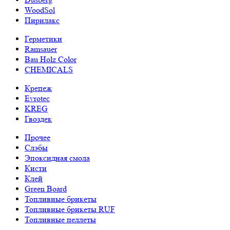
WoodSol
Пирилакс
Герметики
Ramsauer
Bau Holz Color
CHEMICALS
Крепеж
Evrotec
KREG
Гвоздек
Прочее
Слэбы
Эпоксидная смола
Кисти
Клей
Green Board
Топливные брикеты
Топливные брикеты RUF
Топливные пеллеты