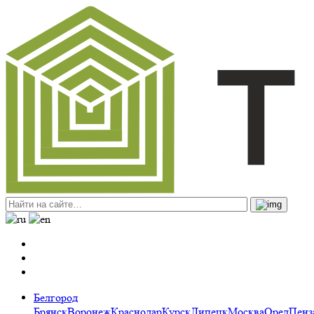
Белгород
Брянск
Воронеж
Краснодар
Курск
Липецк
Москва
Орел
Пенз