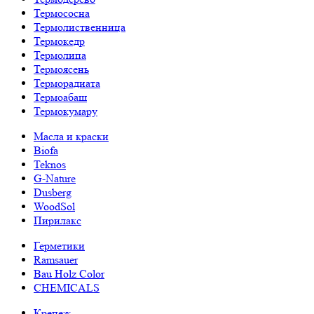
Термососна
Термолиственница
Термокедр
Термолипа
Термоясень
Терморадиата
Термоабаш
Термокумару
Масла и краски
Biofa
Teknos
G-Nature
Dusberg
WoodSol
Пирилакс
Герметики
Ramsauer
Bau Holz Color
CHEMICALS
Крепеж