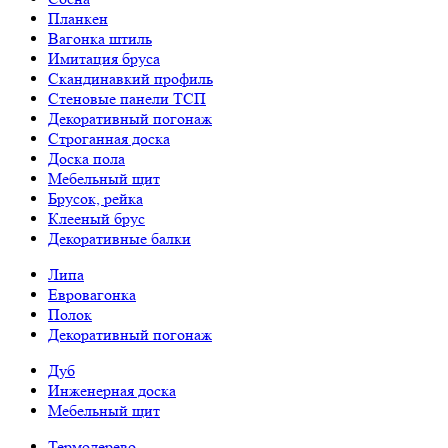
Планкен
Вагонка штиль
Имитация бруса
Скандинавкий профиль
Стеновые панели ТСП
Декоративный погонаж
Строганная доска
Доска пола
Мебельный щит
Брусок, рейка
Клееный брус
Декоративные балки
Липа
Евровагонка
Полок
Декоративный погонаж
Дуб
Инженерная доска
Мебельный щит
Термодерево