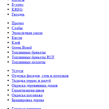
Evrotec
KREG
Гвоздек
Прочее
Слэбы
Эпоксидная смола
Кисти
Клей
Green Board
Топливные брикеты
Топливные брикеты RUF
Топливные пеллеты
Услуги
Отделка фасадов, стен и потолков
Укладка террас и палуб
Окраска деревянных домов
Герметизация швов
Окраска погонажа
Брашировка дерева
Готовые решения