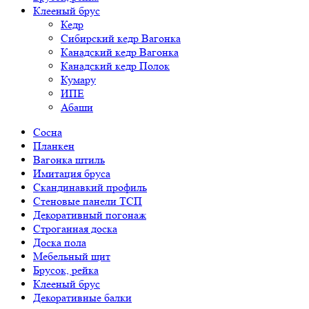
Клееный брус
Кедр
Сибирский кедр Вагонка
Канадский кедр Вагонка
Канадский кедр Полок
Кумару
ИПЕ
Абаши
Сосна
Планкен
Вагонка штиль
Имитация бруса
Скандинавкий профиль
Стеновые панели ТСП
Декоративный погонаж
Строганная доска
Доска пола
Мебельный щит
Брусок, рейка
Клееный брус
Декоративные балки