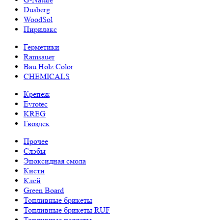
Dusberg
WoodSol
Пирилакс
Герметики
Ramsauer
Bau Holz Color
CHEMICALS
Крепеж
Evrotec
KREG
Гвоздек
Прочее
Слэбы
Эпоксидная смола
Кисти
Клей
Green Board
Топливные брикеты
Топливные брикеты RUF
Топливные пеллеты