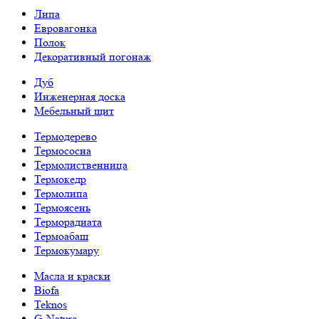
Липа
Евровагонка
Полок
Декоративный погонаж
Дуб
Инженерная доска
Мебельный щит
Термодерево
Термососна
Термолиственница
Термокедр
Термолипа
Термоясень
Терморадиата
Термоабаш
Термокумару
Масла и краски
Biofa
Teknos
G-Nature