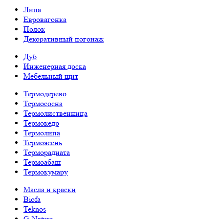
Липа
Евровагонка
Полок
Декоративный погонаж
Дуб
Инженерная доска
Мебельный щит
Термодерево
Термососна
Термолиственница
Термокедр
Термолипа
Термоясень
Терморадиата
Термоабаш
Термокумару
Масла и краски
Biofa
Teknos
G-Nature