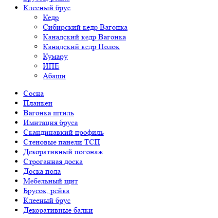
Клееный брус
Кедр
Сибирский кедр Вагонка
Канадский кедр Вагонка
Канадский кедр Полок
Кумару
ИПЕ
Абаши
Сосна
Планкен
Вагонка штиль
Имитация бруса
Скандинавкий профиль
Стеновые панели ТСП
Декоративный погонаж
Строганная доска
Доска пола
Мебельный щит
Брусок, рейка
Клееный брус
Декоративные балки