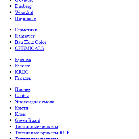
Dusberg
WoodSol
Пирилакс
Герметики
Ramsauer
Bau Holz Color
CHEMICALS
Крепеж
Evrotec
KREG
Гвоздек
Прочее
Слэбы
Эпоксидная смола
Кисти
Клей
Green Board
Топливные брикеты
Топливные брикеты RUF
Топливные пеллеты