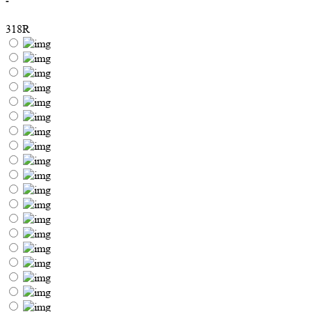
-
318R