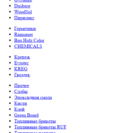
Dusberg
WoodSol
Пирилакс
Герметики
Ramsauer
Bau Holz Color
CHEMICALS
Крепеж
Evrotec
KREG
Гвоздек
Прочее
Слэбы
Эпоксидная смола
Кисти
Клей
Green Board
Топливные брикеты
Топливные брикеты RUF
Топливные пеллеты