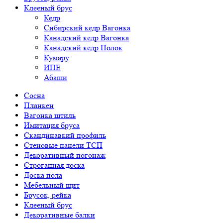
Клееный брус
Кедр
Сибирский кедр Вагонка
Канадский кедр Вагонка
Канадский кедр Полок
Кумару
ИПЕ
Абаши
Сосна
Планкен
Вагонка штиль
Имитация бруса
Скандинавкий профиль
Стеновые панели ТСП
Декоративный погонаж
Строганная доска
Доска пола
Мебельный щит
Брусок, рейка
Клееный брус
Декоративные балки